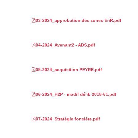
03-2024_approbation des zones EnR.pdf
04-2024_Avenant2 - ADS.pdf
05-2024_acquisition PEYRE.pdf
06-2024_H2P - modif délib 2018-61.pdf
07-2024_Stratégie foncière.pdf