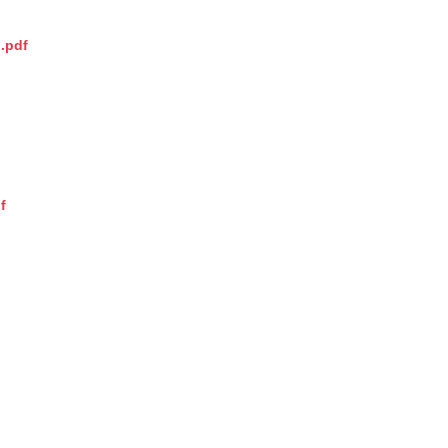
.pdf
f