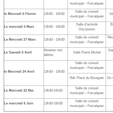
municipal – Forcalquier
Salle du conseil
le Mercredi 6 Février
13h30 - 15h30
Sé
municipal – Forcalquier
Salle d’activité
B
Le mercredi 6 Mars
13h30 - 15h30
Oxy’jeunes
Salle du conseil
Réu
Le Mercredi 27 Mars
13h30 - 15h30
municipal – Forcalquier
Horaires non
Gam
Le Samedi 6 Avril
Salle Pierre Michel
définis
Salle du conseil
municipal – Forcalquier
le Mercredi 24 Avril
13h30 - 15h30
Rdv Place du Bourguet
On v
Salle du conseil
Le Mercredi 22 Mai
13h30-15h30
municipal – Forcalquier
Salle du conseil
Le mercredi 6 Juin
13h30-15h30
municipal – Forcalquier