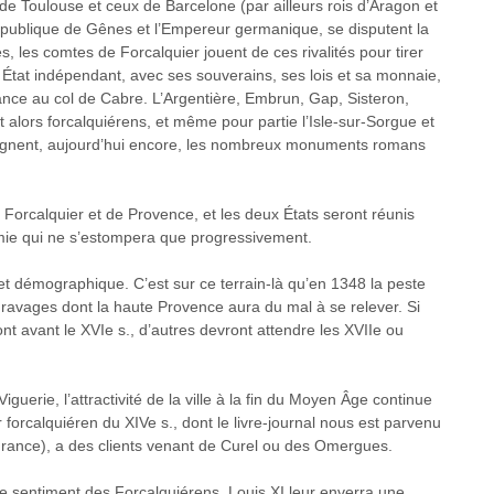
 de Toulouse et ceux de Barcelone (par ailleurs rois d’Aragon et
publique de Gênes et l’Empereur germanique, se disputent la
, les comtes de Forcalquier jouent de ces rivalités pour tirer
’un État indépendant, avec ses souverains, ses lois et sa monnaie,
ce au col de Cabre. L’Argentière, Embrun, Gap, Sisteron,
alors forcalquiérens, et même pour partie l’Isle-sur-Sorgue et
oignent, aujourd’hui encore, les nombreux monuments romans
Forcalquier et de Provence, et les deux États seront réunis
mie qui ne s’estompera que progressivement.
 et démographique. C’est sur ce terrain-là qu’en 1348 la peste
s ravages dont la haute Provence aura du mal à se relever. Si
ont avant le XVIe s., d’autres devront attendre les XVIIe ou
guerie, l’attractivité de la ville à la fin du Moyen Âge continue
forcalquiéren du XIVe s., dont le livre-journal nous est parvenu
e France), a des clients venant de Curel ou des Omergues.
e sentiment des Forcalquiérens. Louis XI leur enverra une