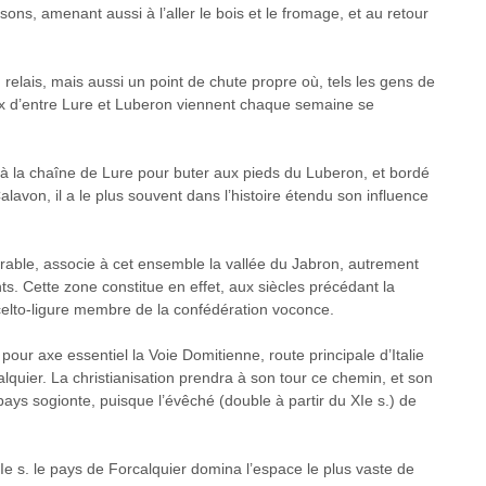
ns, amenant aussi à l’aller le bois et le fromage, et au retour
relais, mais aussi un point de chute propre où, tels les gens de
ux d’entre Lure et Luberon viennent chaque semaine se
 à la chaîne de Lure pour buter aux pieds du Luberon, et bordé
alavon, il a le plus souvent dans l’histoire étendu son influence
able, associe à cet ensemble la vallée du Jabron, autrement
. Cette zone constitue en effet, aux siècles précédant la
 celto-ligure membre de la confédération voconce.
 pour axe essentiel la Voie Domitienne, route principale d’Italie
quier. La christianisation prendra à son tour ce chemin, et son
pays sogionte, puisque l’évêché (double à partir du XIe s.) de
IIe s. le pays de Forcalquier domina l’espace le plus vaste de