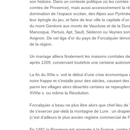
son histoire. Dans un contexte politique où les comtes
comtes de Provence), mais aussi accessoirement la ré
domination de l’espace occitan, des Alpes aux Pyrénées
leur épingle du jeu, et faire de leur ville la capitale d
du mont Genèvre aux monts de Vaucluse et de la Duran
Manosque, Pertuis, Apt, Sault, Séderon ou Veynes sont 
Avignon. De cet âge d’or du pays de Forcalquier tém
de la région.
Un mariage alliera finalement les maisons comtales de 
après 1209, conservant toutefois une certaine autono
La fin du XIIIe s. voit le début d’une crise économique
noire frappe et s’installe pour des siècles, causant de
parmi les villages alors désertés certains se repeupler
XVIIIe s. ou même la Révolution.
Forcalquier a beau ne plus être alors que chef-lieu de Vi
de s’exercer par-delà la montagne de Lure : un drapier 
(c’est d’ailleurs le plus ancien registre commercial d
En 1481 la Provence est annexée à la France, contre l