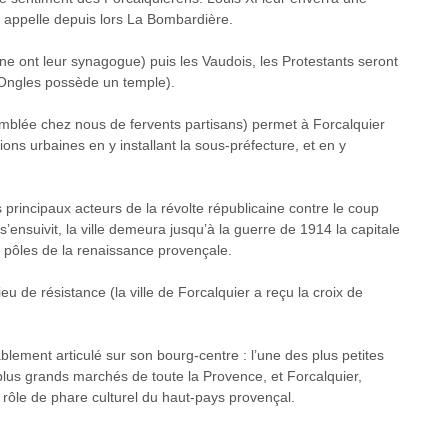
 appelle depuis lors La Bombardière.
e ont leur synagogue) puis les Vaudois, les Protestants seront
 Ongles possède un temple).
emblée chez nous de fervents partisans) permet à Forcalquier
ons urbaines en y installant la sous-préfecture, et en y
principaux acteurs de la révolte républicaine contre le coup
s’ensuivit, la ville demeura jusqu’à la guerre de 1914 la capitale
es pôles de la renaissance provençale.
eu de résistance (la ville de Forcalquier a reçu la croix de
ement articulé sur son bourg-centre : l’une des plus petites
plus grands marchés de toute la Provence, et Forcalquier,
n rôle de phare culturel du haut-pays provençal.