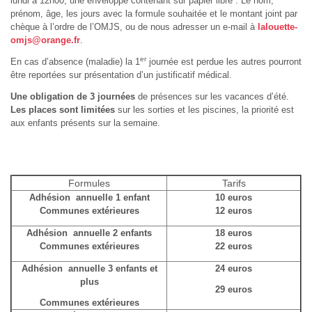
lundi à 12h00, une enveloppe contenant sur papier libre : Le nom,
prénom, âge, les jours avec la formule souhaitée et le montant joint par
chèque à l’ordre de l’OMJS, ou de nous adresser un e-mail à
lalouette-
omjs@orange.fr
.
er
En cas d’absence (maladie) la 1
journée est perdue les autres pourront
être reportées sur présentation d’un justificatif médical.
Une obligation de 3 journées
de présences sur les vacances d’été.
Les places sont limitées
sur les sorties et les piscines, la priorité est
aux enfants présents sur la semaine.
Formules
Tarifs
Adhésion annuelle 1 enfant
10 euros
Communes extérieures
12 euros
Adhésion annuelle 2 enfants
18 euros
Communes extérieures
22 euros
Adhésion annuelle 3 enfants et
24 euros
plus
29 euros
Communes extérieures