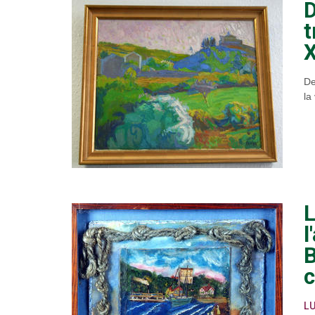
D
t
X
De
la
L
l
B
c
L